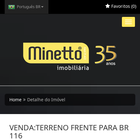
Favoritos (
0
)
Português BR
Toggl
navig
Home
Detalhe do Imóvel
VENDA:TERRENO FRENTE PARA BR
116