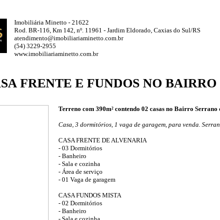
Imobiliária Minetto - 21622
Rod. BR-116, Km 142, nº. 11961 - Jardim Eldorado, Caxias do Sul/RS
atendimento@imobiliariaminetto.com.br
(54) 3229-2955
www.imobiliariaminetto.com.br
ASA FRENTE E FUNDOS NO BAIRR
Terreno com 390m² contendo 02 casas no Bairro Serrano 
Casa, 3 dormitórios, 1 vaga de garagem, para venda. Serran
CASA FRENTE DE ALVENARIA
- 03 Dormitórios
- Banheiro
- Sala e cozinha
- Área de serviço
- 01 Vaga de garagem
CASA FUNDOS MISTA
- 02 Dormitórios
- Banheiro
- Sala e cozinha