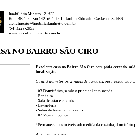
Imobiliária Minetto - 21622
Rod. BR-116, Km 142, nº. 11961 - Jardim Eldorado, Caxias do Sul/RS
atendimento@imobiliariaminetto.com.br
(54) 3229-2955
www.imobiliariaminetto.com.br
ASA NO BAIRRO SÃO CIRO
Excelente casa no Bairro São Ciro com pátio cercado, salã
localização.
Casa, 3 dormitórios, 2 vagas de garagem, para venda. São C
- 03 Dormitórios, sendo o principal com sacada
- Banheiro
- Sala de estar e cozinha
- Lavanderia
- Salão de festas com Lavabo
- 02 Vagas de garagem
*Permanecem os móveis sob medida da cozinha, dormitório p
Agende uma visita!!