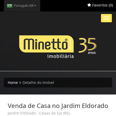
Favoritos (
0
)
Português BR
Toggl
navig
Home
Detalhe do Imóvel
Venda de Casa no Jardim Eldorado
Jardim Eldorado - Caxias do Sul (RS)