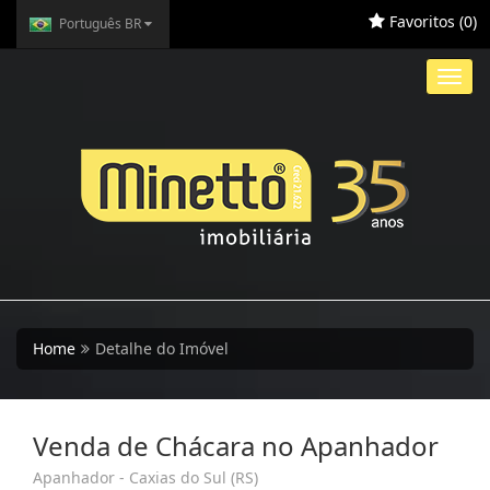
Favoritos (
0
)
Português BR
Toggl
navig
Home
Detalhe do Imóvel
Venda de Chácara no Apanhador
Apanhador - Caxias do Sul (RS)