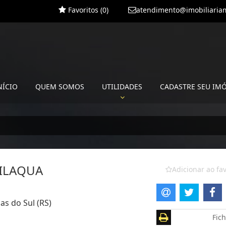
Favoritos (
0
)
atendimento@imobiliariam
NÍCIO
QUEM SOMOS
UTILIDADES
CADASTRE SEU IM
VILAQUA
Adicionar ao fav
as do Sul (RS)
Fich