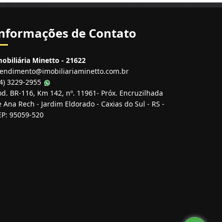
nformações de Contato
obiliária Minetto - 21622
tendimento@imobiliariaminetto.com.br
54) 3229-2955
d. BR-116, Km 142, nº. 11961- Próx. Encruzilhada
 Ana Rech - Jardim Eldorado - Caxias do Sul - RS -
EP: 95059-520