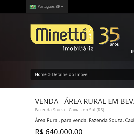
Português BR
I
Home
Detalhe do Imóvel
VENDA - ÁREA RURAL EM BE
Fazenda Souza - Caxias do Sul (RS)
Área Rural, para venda. Fazenda Souza, Caxi
R$ 640.000,00