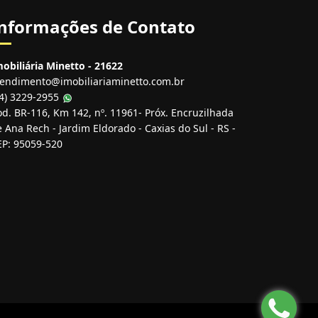
nformações de Contato
obiliária Minetto - 21622
tendimento@imobiliariaminetto.com.br
54) 3229-2955
d. BR-116, Km 142, nº. 11961- Próx. Encruzilhada
 Ana Rech - Jardim Eldorado - Caxias do Sul - RS -
EP: 95059-520