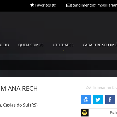
Favoritos (
0
)
atendimento@imobiliariam
NÍCIO
QUEM SOMOS
UTILIDADES
CADASTRE SEU IM
EM ANA RECH
Adicionar ao fav
, Caxias do Sul (RS)
Fich