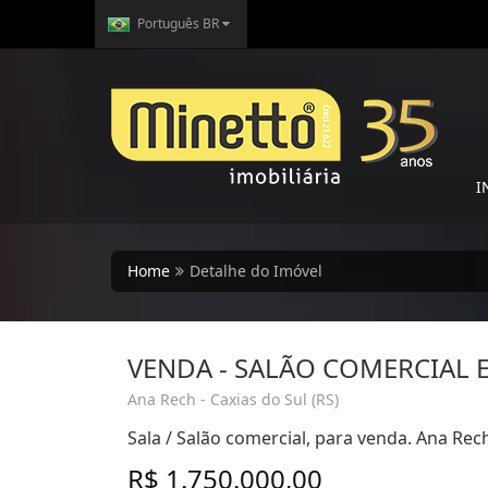
Português BR
I
Home
Detalhe do Imóvel
VENDA - SALÃO COMERCIAL 
Ana Rech - Caxias do Sul (RS)
Sala / Salão comercial, para venda. Ana Rech
R$ 1.750.000,00