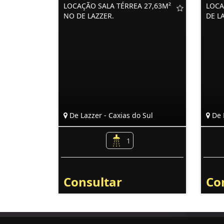
LOCAÇÃO SALA TÉRREA 27,63M²
LOCA
NO DE LAZZER.
DE L
De Lazzer - Caxias do Sul
De L
1
Consultar
Co