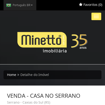
Favoritos (
0
)
Português BR
Toggl
navig
Home
Detalhe do Imóvel
VENDA - CASA NO SERRANO
Serrano - Caxias do Sul (RS)