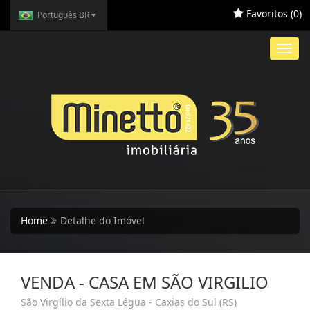
Favoritos (
0
)
Português BR
Toggl
navig
Home
Detalhe do Imóvel
VENDA - CASA EM SÃO VIRGILIO
São Virgílio da Sexta Légua - Caxias do Sul (RS)