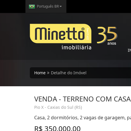
Português BR
I
Home
Detalhe do Imóvel
VENDA - TERRENO COM CASA
Pio X - Caxias do Sul (RS)
Casa, 2 dormitórios, 2 vagas de garagem, pa
R$ 350.000,00