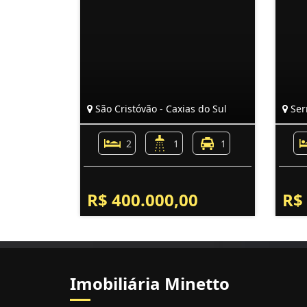
São Cristóvão - Caxias do Sul
Serr
2
1
1
R$ 400.000,00
R$
Imobiliária Minetto