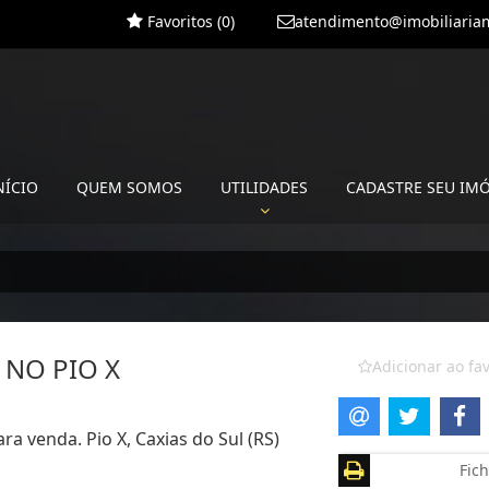
Favoritos (
0
)
atendimento@imobiliariam
NÍCIO
QUEM SOMOS
UTILIDADES
CADASTRE SEU IM
 NO PIO X
Adicionar ao fav
ra venda. Pio X, Caxias do Sul (RS)
Fich