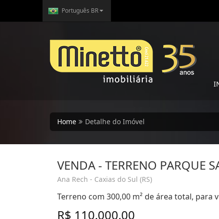
Português BR
I
Home
Detalhe do Imóvel
VENDA - TERRENO PARQUE SA
Ana Rech - Caxias do Sul (RS)
Terreno com 300,00 m² de área total, para v
R$ 110.000,00