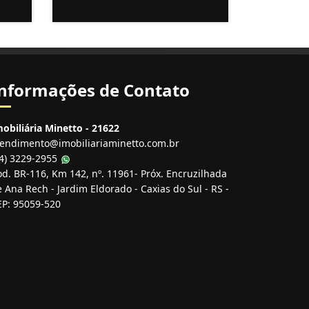
nformações de Contato
obiliária Minetto - 21622
tendimento@imobiliariaminetto.com.br
54) 3229-2955
d. BR-116, Km 142, nº. 11961- Próx. Encruzilhada
 Ana Rech - Jardim Eldorado - Caxias do Sul - RS -
EP: 95059-520