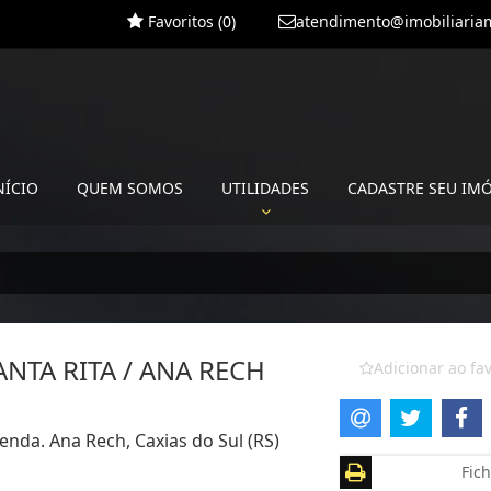
Favoritos (
0
)
atendimento@imobiliariam
NÍCIO
QUEM SOMOS
UTILIDADES
CADASTRE SEU IM
NTA RITA / ANA RECH
Adicionar ao fav
enda. Ana Rech, Caxias do Sul (RS)
Fich