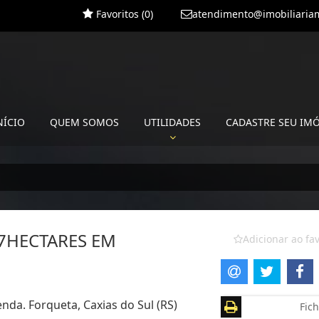
Favoritos (
0
)
atendimento@imobiliariam
NÍCIO
QUEM SOMOS
UTILIDADES
CADASTRE SEU IM
,7HECTARES EM
Adicionar ao fav
enda. Forqueta, Caxias do Sul (RS)
Fich