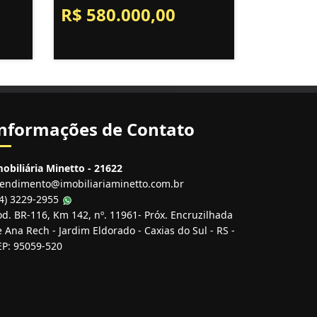
R$ 580.000,00
nformações de Contato
obiliária Minetto - 21622
tendimento@imobiliariaminetto.com.br
54) 3229-2955
d. BR-116, Km 142, nº. 11961- Próx. Encruzilhada
 Ana Rech - Jardim Eldorado - Caxias do Sul - RS -
EP: 95059-520