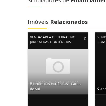
Simuladores de
Financiame
Imóveis
Relacionados
VENDA: ÁREA DE TERRAS NO
VEND
JARDIM DAS HORTÊNCIAS
COM 
Jardim das Hortências - Caxias
do Sul
Ana