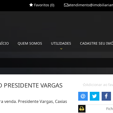
Favoritos (
0
)
atendimento@imobiliariam
NÍCIO
QUEM SOMOS
UTILIDADES
CADASTRE SEU IM
O PRESIDENTE VARGAS
Adicionar ao fav
ra venda. Presidente Vargas, Caxias
Fich