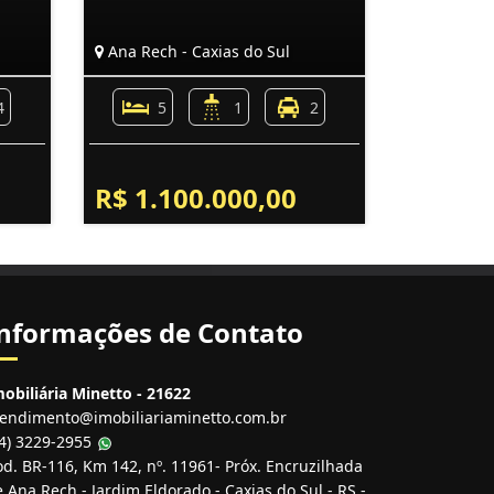
Ana Rech - Caxias do Sul
4
5
1
2
R$ 1.100.000,00
nformações de Contato
obiliária Minetto - 21622
tendimento@imobiliariaminetto.com.br
54) 3229-2955
d. BR-116, Km 142, nº. 11961- Próx. Encruzilhada
 Ana Rech - Jardim Eldorado - Caxias do Sul - RS -