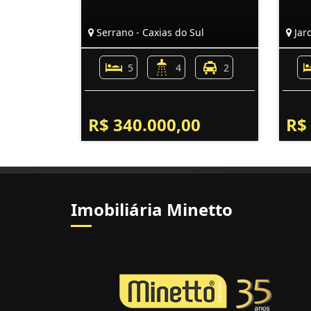
Serrano - Caxias do Sul
Jard
5
4
2
R$ 340.000,00
R$
Imobiliária Minetto