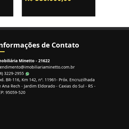
nformações de Contato
obiliária Minetto - 21622
tendimento@imobiliariaminetto.com.br
54) 3229-2955
d. BR-116, Km 142, nº. 11961- Próx. Encruzilhada
 Ana Rech - Jardim Eldorado - Caxias do Sul - RS -
EP: 95059-520