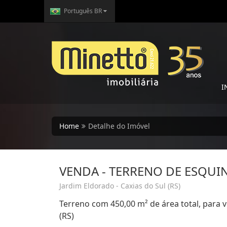
Português BR
I
Home
Detalhe do Imóvel
VENDA - TERRENO DE ESQUI
Jardim Eldorado - Caxias do Sul (RS)
Terreno com 450,00 m² de área total, para v
(RS)