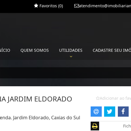
Favoritos (
0
)
atendimento@imobiliariam
NÍCIO
QUEM SOMOS
UTILIDADES
CADASTRE SEU IM
NA JARDIM ELDORADO
Adicionar ao fav
enda. Jardim Eldorado, Caxias do Sul
Fich