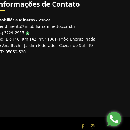
nformações de Contato
obiliária Minetto - 21622
tendimento@imobiliariaminetto.com.br
54) 3229-2955
d. BR-116, Km 142, nº. 11961- Próx. Encruzilhada
 Ana Rech - Jardim Eldorado - Caxias do Sul - RS -
EP: 95059-520