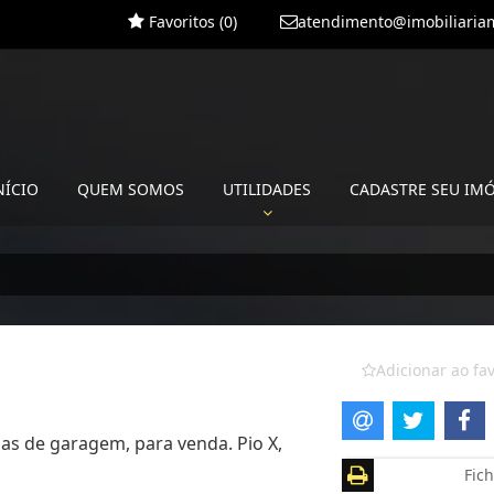
Favoritos (
0
)
atendimento@imobiliariam
NÍCIO
QUEM SOMOS
UTILIDADES
CADASTRE SEU IM
Adicionar ao fav
gas de garagem, para venda. Pio X,
Fich