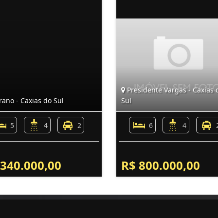
Presidente Vargas - Caxias 
ano - Caxias do Sul
Sul
5
4
2
6
4
 340.000,00
R$ 800.000,00