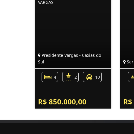
VARGAS
Presidente Vargas - Caxias do
Sul
Serr
4
2
10
R$ 850.000,00
R$