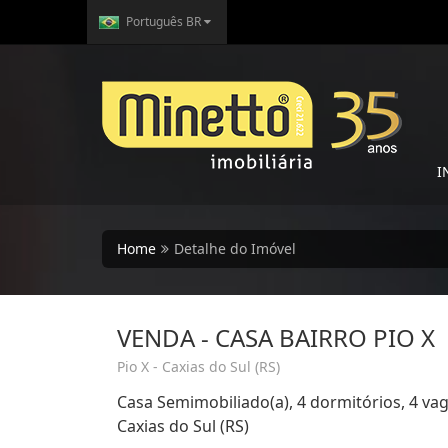
Português BR
I
Home
Detalhe do Imóvel
VENDA - CASA BAIRRO PIO X
Pio X - Caxias do Sul (RS)
Casa Semimobiliado(a), 4 dormitórios, 4 va
Caxias do Sul (RS)