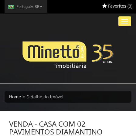
Favoritos (
0
)
Português BR
Toggl
navig
Home
Detalhe do Imóvel
VENDA - CASA COM 02
PAVIMENTOS DIAMANTINO