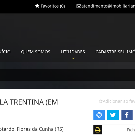
Favoritos (
0
)
atendimento@imobiliariam
NÍCIO
QUEM SOMOS
UTILIDADES
CADASTRE SEU IM
LLA TRENTINA (EM
Adicionar ao fav
otardo, Flores da Cunha (RS)
Fich