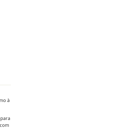
imo à
 para
o com