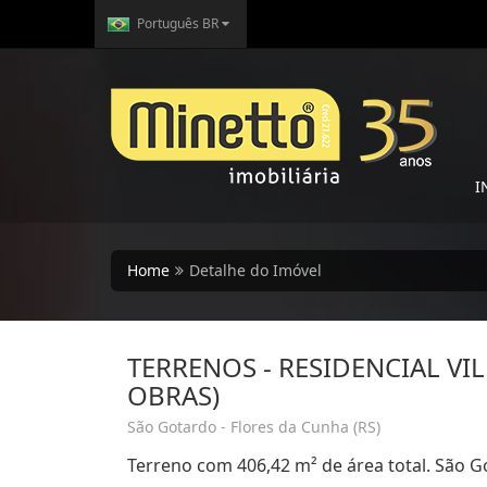
Português BR
I
Home
Detalhe do Imóvel
TERRENOS - RESIDENCIAL VI
OBRAS)
São Gotardo - Flores da Cunha (RS)
Terreno com 406,42 m² de área total. São G