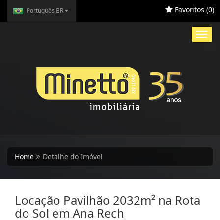
Favoritos (
0
)
Português BR
Toggl
navig
Home
Detalhe do Imóvel
Locação Pavilhão 2032m² na Rota
do Sol em Ana Rech