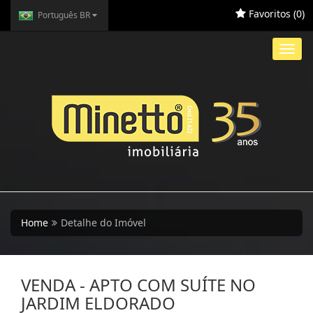
Favoritos (
0
)
Português BR
Toggl
navig
Home
Detalhe do Imóvel
VENDA - APTO COM SUÍTE NO
JARDIM ELDORADO