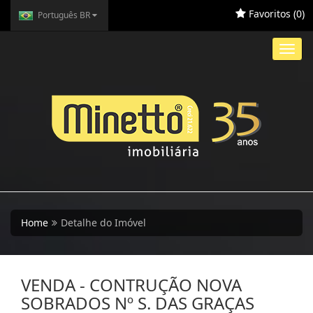
Favoritos (
0
)
Português BR
Toggl
navig
Home
Detalhe do Imóvel
VENDA - CONTRUÇÃO NOVA
SOBRADOS Nº S. DAS GRAÇAS