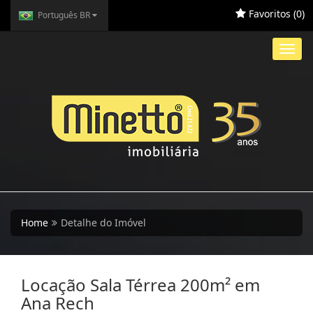
Favoritos (
0
)
Português BR
Toggl
navig
Home
Detalhe do Imóvel
Locação Sala Térrea 200m² em
Ana Rech