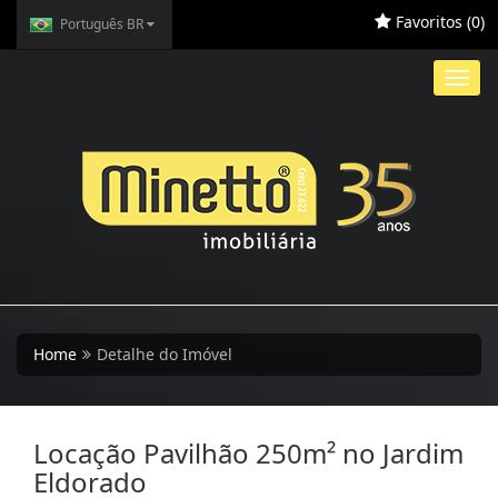
Favoritos (
0
)
Português BR
Toggl
navig
Home
Detalhe do Imóvel
Locação Pavilhão 250m² no Jardim
Eldorado