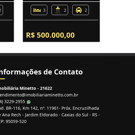
2
3
2
2
R$ 500.000,00
nformações de Contato
obiliária Minetto - 21622
tendimento@imobiliariaminetto.com.br
54) 3229-2955
d. BR-116, Km 142, nº. 11961- Próx. Encruzilhada
 Ana Rech - Jardim Eldorado - Caxias do Sul - RS -
EP: 95059-520