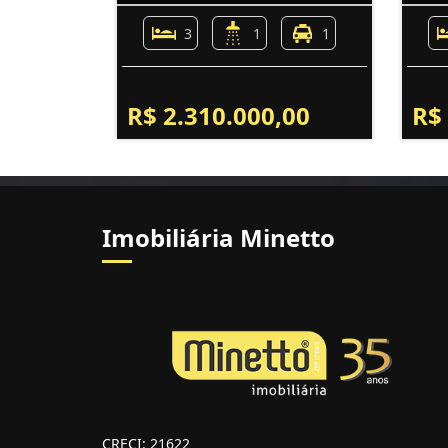
3
1
1
R$ 2.310.000,00
R$
Imobiliária Minetto
CRECI: 21622