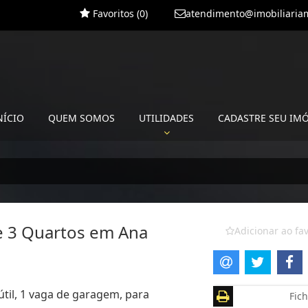
Favoritos (
0
)
atendimento@imobiliariam
NÍCIO
QUEM SOMOS
UTILIDADES
CADASTRE SEU IM
e 3 Quartos em Ana
Adicionar ao fav
útil, 1 vaga de garagem, para
Fich