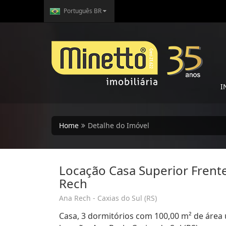
Português BR
I
Home
Detalhe do Imóvel
Locação Casa Superior Frent
Rech
Ana Rech - Caxias do Sul (RS)
Casa, 3 dormitórios com 100,00 m² de área 