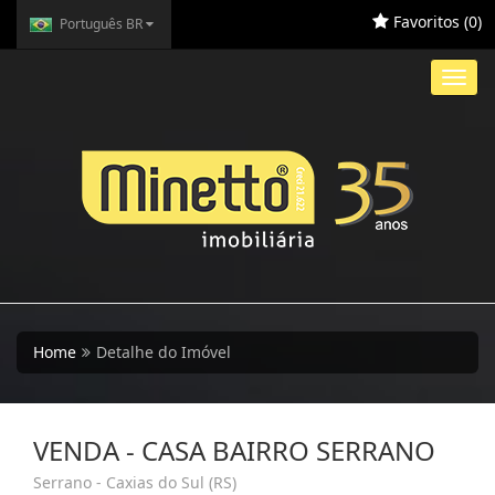
Favoritos (
0
)
Português BR
Toggl
navig
Home
Detalhe do Imóvel
VENDA - CASA BAIRRO SERRANO
Serrano - Caxias do Sul (RS)