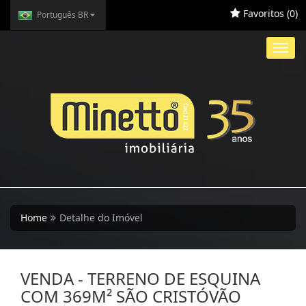
Favoritos (
0
)
Português BR
Toggl
navig
Home
Detalhe do Imóvel
VENDA - TERRENO DE ESQUINA
COM 369M² SÃO CRISTÓVÃO