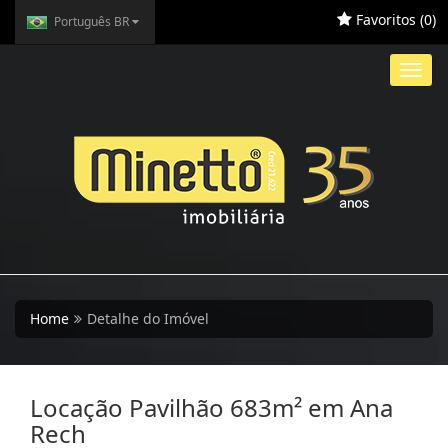
Favoritos (
0
)
Português BR
Toggl
navig
Home
Detalhe do Imóvel
Locação Pavilhão 683m² em Ana
Rech