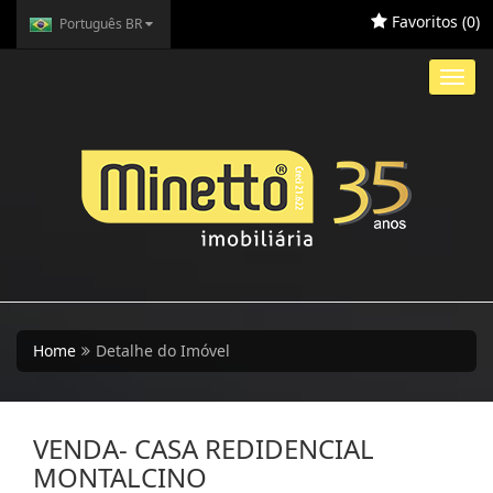
Favoritos (
0
)
Português BR
Toggl
navig
Home
Detalhe do Imóvel
VENDA- CASA REDIDENCIAL
MONTALCINO