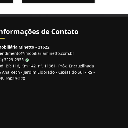
nformações de Contato
obiliária Minetto - 21622
tendimento@imobiliariaminetto.com.br
54) 3229-2955
d. BR-116, Km 142, nº. 11961- Próx. Encruzilhada
 Ana Rech - Jardim Eldorado - Caxias do Sul - RS -
EP: 95059-520