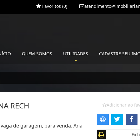
Favoritos (
0
)
atendimento@imobiliariam
NÍCIO
QUEM SOMOS
UTILIDADES
CADASTRE SEU IM
NA RECH
Adicionar ao fav
1 vaga de garagem, para venda. Ana
Fich