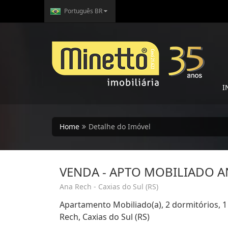
Português BR
I
Home
Detalhe do Imóvel
VENDA - APTO MOBILIADO A
Ana Rech - Caxias do Sul (RS)
Apartamento Mobiliado(a), 2 dormitórios, 
Rech, Caxias do Sul (RS)