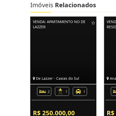
Imóveis
Relacionados
VENDA: APARTAMENTO NO DE
VEND
LAZZER
RESI
De Lazzer - Caxias do Sul
Ana
2
1
1
R$ 250.000,00
R$