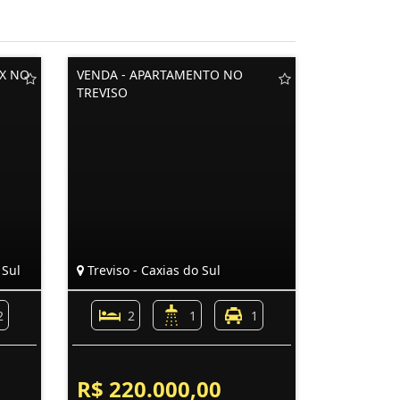
X NO
VENDA - APARTAMENTO NO
TREVISO
 Sul
Treviso - Caxias do Sul
2
2
1
1
R$ 220.000,00