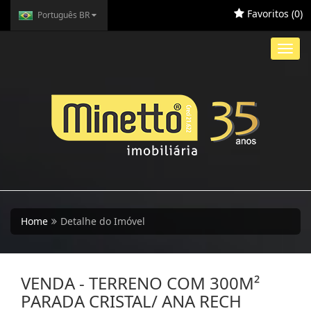
Favoritos (
0
)
Português BR
Toggl
navig
Home
Detalhe do Imóvel
VENDA - TERRENO COM 300M²
PARADA CRISTAL/ ANA RECH