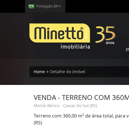
Português BR
I
Home
Detalhe do Imóvel
VENDA - TERRENO COM 360
Monte Bérico - Caxias do Sul (RS)
Terreno com 360,00 m² de área total, para v
(RS)