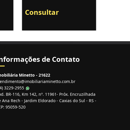
Consultar
nformações de Contato
obiliária Minetto - 21622
tendimento@imobiliariaminetto.com.br
54) 3229-2955
d. BR-116, Km 142, nº. 11961- Próx. Encruzilhada
 Ana Rech - Jardim Eldorado - Caxias do Sul - RS -
EP: 95059-520