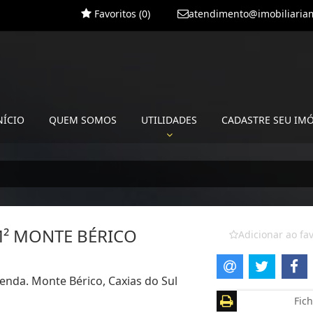
Favoritos (
0
)
atendimento@imobiliariam
NÍCIO
QUEM SOMOS
UTILIDADES
CADASTRE SEU IM
M² MONTE BÉRICO
Adicionar ao fav
enda. Monte Bérico, Caxias do Sul
Fich