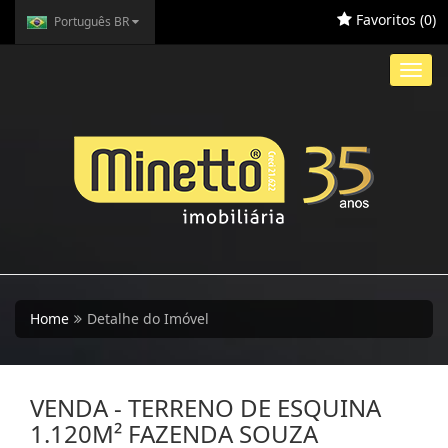
Favoritos (
0
)
Português BR
Toggl
navig
Home
Detalhe do Imóvel
VENDA - TERRENO DE ESQUINA
1.120M² FAZENDA SOUZA