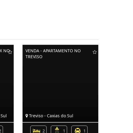
X NO
VENDA - APARTAMENTO NO
TREVISO
 Sul
Treviso - Caxias do Sul
2
2
1
1