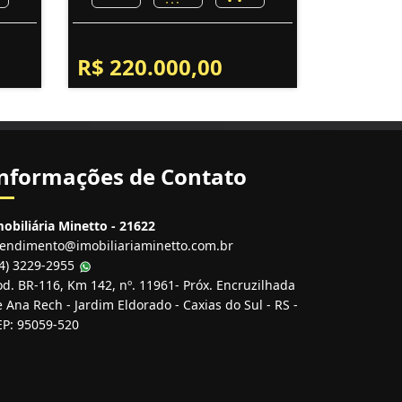
R$ 220.000,00
nformações de Contato
obiliária Minetto - 21622
tendimento@imobiliariaminetto.com.br
54) 3229-2955
d. BR-116, Km 142, nº. 11961- Próx. Encruzilhada
 Ana Rech - Jardim Eldorado - Caxias do Sul - RS -
EP: 95059-520