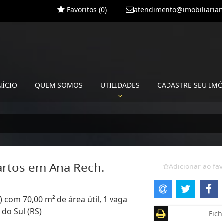
Favoritos (
0
)
atendimento@imobiliariam
NÍCIO
QUEM SOMOS
UTILIDADES
CADASTRE SEU IM
rtos em Ana Rech.
Adicionar ao fav
) com 70,00 m² de área útil, 1 vaga
do Sul (RS)
Fich