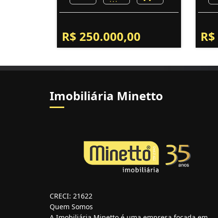
R$ 250.000,00
R$
Imobiliária Minetto
CRECI: 21622
Quem Somos
A Imobiliária Minetto é uma empresa focada em