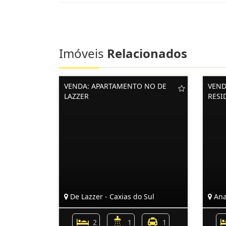
Imóveis
Relacionados
VENDA: APARTAMENTO NO DE
VEND
LAZZER
RESI
De Lazzer - Caxias do Sul
Ana
2
1
1